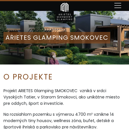
ARIETES GLAMPING SMOKOVEC
ARIETES GLAMPING SMOKOVEC
ARIETES GLAMPING SMOKOVEC
ARIETES GLAMPING SMOKOVEC
O PROJEKTE
Projekt ARIETES Glamping SMOKOVEC vzniká v srdci
Vysokých Tatier, v Starom Smokovci, ako unikátne miesto
pre oddych, šport a investície.
Na rozsiahlom pozemku s výmerou 4700 m² vznikne 14
moderných tiny housov, wellness zóna, bufet, detské a
športové ihriská a parkovisko pre návštevníkov.