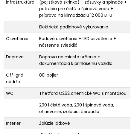
infraštruktúra
(pojistková skrinka) + zásuvky a spínače +
potrubia pre čistú a špinavú vodu +
príprava na klimatizáciu 12 000 BTU
Elektrické podlahové vykurovanie
Osvetlenie
Bodové osvetlenie + LED osvetlenie +
nástenné svietidlá
Doprava
Doprava na miesto určenia +
dokumentácia k prihláseniu vozidla
Off-grid
80l bojler
nádrže
WC
Thetford C262 chemické WC s montážou
290 l čistá voda, 290 l špinavá voda,
ohrievanie, izolácia, čerpadlo
Interiér
Žalúzie látkové