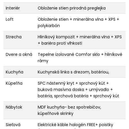
Interiér
Obloženie stien prirodná preglejka
Loft
Obloženie stien + minerálna vlna + XPS +
polykarbón
Strecha
Hliníkový kompozit + minerálna vlna + XPS
+ bariéra proti vlhkosti
Dvere a okná
Tepelne izolované Comfor sklo + hliníkové
rámy
Kuchyňa
Kuchynská linka s drezom, batériou,
Kúpeľňa
SPC nástenný kryt + sprchový kút +
buková masívna doska + umývadlo +
batéria, sprchová batéria + sprchový kút
Nábytok
MDF kuchyňa- bez spotrebičov,
kúpeľňové skrinky
Sieťová
Elektrické káble halogén FREE+ poistky