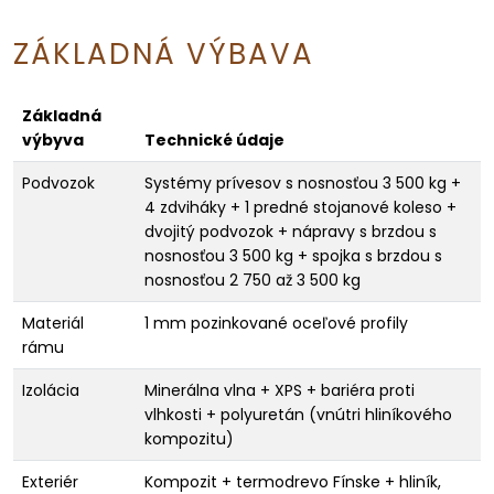
ZÁKLADNÁ VÝBAVA
Základná
výbyva
Technické údaje
Podvozok
Systémy prívesov s nosnosťou 3 500 kg +
4 zdviháky + 1 predné stojanové koleso +
dvojitý podvozok + nápravy s brzdou s
nosnosťou 3 500 kg + spojka s brzdou s
nosnosťou 2 750 až 3 500 kg
Materiál
1 mm pozinkované oceľové profily
rámu
Izolácia
Minerálna vlna + XPS + bariéra proti
vlhkosti + polyuretán (vnútri hliníkového
kompozitu)
Exteriér
Kompozit + termodrevo Fínske + hliník,